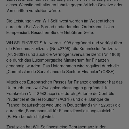
dieser Website enthaltenen Inhalte gegen örtliche Gesetze oder
Vorschriften verstoßen würde.
Die Leistungen von WH SelfInvest werden im Wesentlichen
durch den Bid-Ask-Spread und/oder eine Orderkommission
kompensiert. Besuchen Sie die Gebühren-Seite.
WH SELFINVEST S.A., wurde 1998 gegründet und verfügt über
die Börsenmaklerlizenz (Nr. 42798), die Kommissionärslizenz
(Nr. 36399) und auch die Vermögensverwalterlizenz (Nr. 1806),
die durch das Luxemburgische Ministerium für Finanzen
genehmigt wurden. Das Unternehmen wird reguliert durch die
„Commission de Surveillance du Secteur Financier” (CSSF).
Mittels des Europäischen Passes für Finanzdienstleister hat das
Unternehmen zwei Zweigniederlassungen gegründet. In
Frankreich (Nr. 18943 acpr) die durch „Autorité de Contrôle
Prudentiel et de Résolution” (ACPR) und die „Banque de
France” beaufsichtigt wird und in Deutschland (Nr. 122635) die
durch die „Bundesanstalt für Finanzdienstleistungsaufsicht”
(BaFin) beaufsichtigt wird.
Zusätzlich hat WH SelfInvest eine Repräsentanz in der