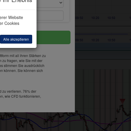
Captcha
serer Website
ler Cookies
Alle akzeptieren
tform mit all ihren Stärken zu
 zu fragen, wie Sie mit der
tes stimmen Sie ausdrücklich
en können. Sie können sich
 zu verlieren. 76% der
en, wie CFD funktionieren,