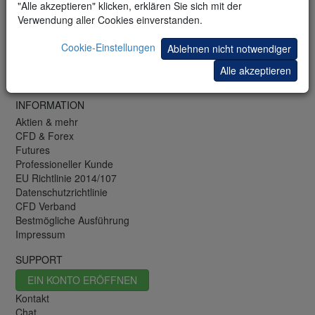
"Alle akzeptieren" klicken, erklären Sie sich mit der
Trading-Bibliothek
Verwendung aller Cookies einverstanden.
Trading-Demo
Mobile-Demo
Cookie-Einstellungen
Ablehnen nicht notwendiger
Newsletter
Trading-Blog
Alle akzeptieren
Börsenwissen
INFORMATION
Aktien & mehr
CFD & Forex
Futures
Professioneller Kunde
EU Richtlinie 2014/107
Datenschutzrichtlinie
CFD Verband
Bestmögliche Ausführung
Impressum
SUPPORT
EIN KONTO ERÖFFNEN
Kontakt
Chat