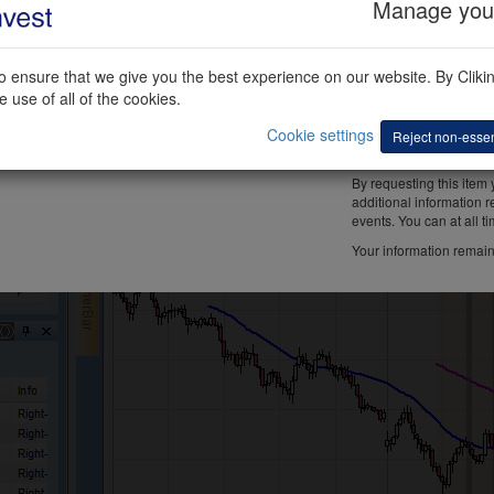
Manage your
Phone
C
 ensure that we give you the best experience on our website. By Cliking
 use of all of the cookies.
Cookie settings
Reject non-essen
By requesting this item
additional information re
events. You can at all t
Your information remain