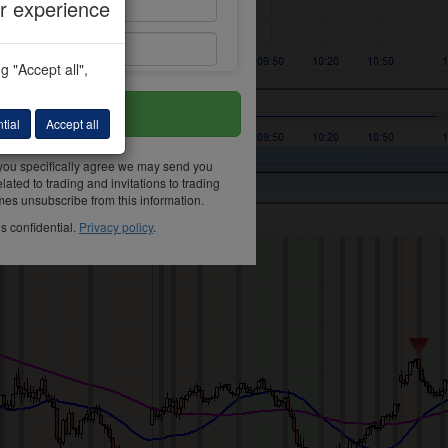
 experience
aptcha
 "Accept all",
REGISTER
tial
Accept all
 you specifically agree we may send you
lated to trading and invitations to trading
imes unsubscribe from this information.
s confidential.
Privacy policy
.