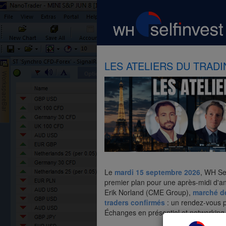
LES ATELIERS DU TRAD
Le
mardi 15 septembre 2026
, WH Sel
premier plan pour une après-midi d'a
Erik Norland (CME Group),
marché d
traders confirmés
: un rendez-vous p
Échanges en présentiel et networking. 