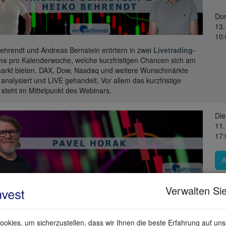
Don
13.
10:
ehrendt und Andreas Bernstein erörtern in zwei
Livetrading-
ns
pro Kalenderwoche, welche kurzfristigen Chancen sich am
arkt bieten. DAX, Dow, Nasdaq und weitere Wunschmärkte
analysiert und LIVE gehandelt. Vor allem das kurzfristige
 steht im Mittelpunkt des Webinars.
Die
11.
17:
Verwalten Sie
t der Markt wirklich? Der VWAP – volumengewichteter
hnittspreis – zeigt dir auf einen Blick, ob Käufer oder Verkäufer
trolle haben. Einfach, präzise, von Profis weltweit genutzt.
okies, um sicherzustellen, dass wir Ihnen die beste Erfahrung auf un