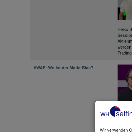
Heiko B
Sessio
Aktienm
werden 
Trading
VWAP: Wo ist der Markt Bias?
Wo steh
Durchsc
die Kon
Wir verwenden Co