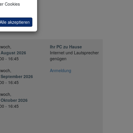
ler Cookies
Alle akzeptieren
twoch,
Ihr PC zu Hause
 August 2026
Internet und Lautsprecher
00 - 16:45
genügen
twoch,
Anmeldung
. September 2026
00 - 16:45
twoch,
 Oktober 2026
00 - 16:45