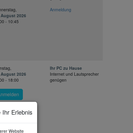
nerstag,
Anmeldung
 August 2026
00 - 10:45
nstag,
Ihr PC zu Hause
 August 2026
Internet und Lautsprecher
00 - 18:00
genügen
Anmelden
 Ihr Erlebnis
serer Website