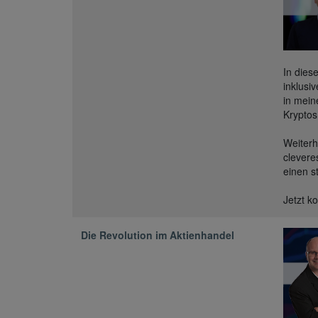
In dies
inklusi
in mein
Kryptos
Weiterh
clever
einen s
Jetzt k
Die Revolution im Aktienhandel