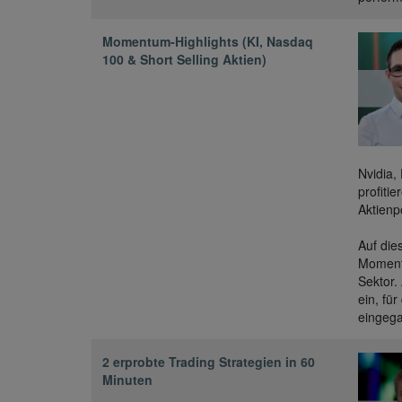
Momentum-Highlights (KI, Nasdaq
100 & Short Selling Aktien)
Nvidia,
profiti
Aktienpo
Auf die
Moment
Sektor.
ein, fü
eingeg
2 erprobte Trading Strategien in 60
Minuten