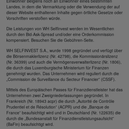
Einwohner Belgiens noch an Einwohner eines bestimmten
Landes, in dem die Vermarktung oder die Verwendung der auf
dieser Website enthaltenen Inhalte gegen örtliche Gesetze oder
Vorschriften verstoßen würde.
Die Leistungen von WH SelfInvest werden im Wesentlichen
durch den Bid-Ask-Spread und/oder eine Orderkommission
kompensiert. Besuchen Sie die Gebühren-Seite.
WH SELFINVEST S.A., wurde 1998 gegründet und verfügt über
die Börsenmaklerlizenz (Nr. 42798), die Kommissionärslizenz
(Nr. 36399) und auch die Vermögensverwalterlizenz (Nr. 1806),
die durch das Luxemburgische Ministerium für Finanzen
genehmigt wurden. Das Unternehmen wird reguliert durch die
„Commission de Surveillance du Secteur Financier” (CSSF).
Mittels des Europäischen Passes für Finanzdienstleister hat das
Unternehmen zwei Zweigniederlassungen gegründet. In
Frankreich (Nr. 18943 acpr) die durch „Autorité de Contrôle
Prudentiel et de Résolution” (ACPR) und die „Banque de
France” beaufsichtigt wird und in Deutschland (Nr. 122635) die
durch die „Bundesanstalt für Finanzdienstleistungsaufsicht”
(BaFin) beaufsichtigt wird.