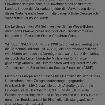
Einwohner Belgiens noch an Einwohner eines bestimmten
Landes, in dem die Vermarktung oder die Verwendung der auf
dieser Website enthaltenen Inhalte gegen örtliche Gesetze oder
Vorschriften verstoßen würde.
Die Leistungen von WH SelfInvest werden im Wesentlichen
durch den Bid-Ask-Spread und/oder eine Orderkommission
kompensiert. Besuchen Sie die Gebühren-Seite.
WH SELFINVEST S.A., wurde 1998 gegründet und verfügt über
die Börsenmaklerlizenz (Nr. 42798), die Kommissionärslizenz
(Nr. 36399) und auch die Vermögensverwalterlizenz (Nr. 1806),
die durch das Luxemburgische Ministerium für Finanzen
genehmigt wurden. Das Unternehmen wird reguliert durch die
„Commission de Surveillance du Secteur Financier” (CSSF).
Mittels des Europäischen Passes für Finanzdienstleister hat das
Unternehmen zwei Zweigniederlassungen gegründet. In
Frankreich (Nr. 18943 acpr) die durch „Autorité de Contrôle
Prudentiel et de Résolution” (ACPR) und die „Banque de
France” beaufsichtigt wird und in Deutschland (Nr. 122635) die
durch die „Bundesanstalt für Finanzdienstleistungsaufsicht”
(BaFin) beaufsichtigt wird.