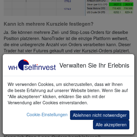
Kann ich mehrere Kursziele festlegen?
Ja. Sie können mehrere Ziel- und Stop-Loss-Orders für dieselbe
Position platzieren. NanoTrader ist die einzige Plattform weltweit,
die eine unbegrenzte Anzahl von Orders verarbeiten kann. Dieser
Trader hat vier Futures gekauft und vier Kursziel-Orders platziert.
Eine wurde erreicht, drei bleiben noch offen.
Verwalten Sie Ihr Erlebnis
Wir verwenden Cookies, um sicherzustellen, dass wir Ihnen
die beste Erfahrung auf unserer Website bieten. Wenn Sie auf
"Alle akzeptieren" klicken, erklären Sie sich mit der
Verwendung aller Cookies einverstanden.
Cookie-Einstellungen
Ablehnen nicht notwendiger
Alle akzeptieren