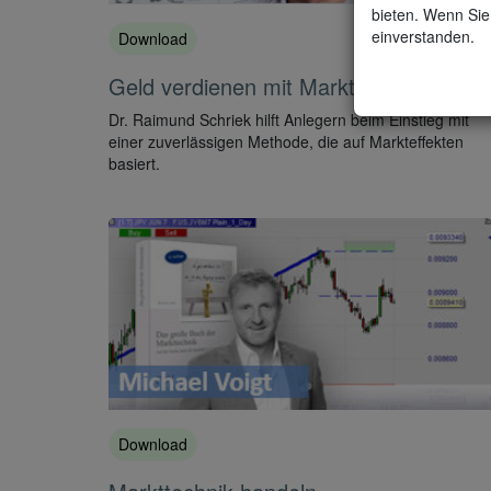
bieten. Wenn Sie 
einverstanden.
Download
Geld verdienen mit Markteffekten
Dr. Raimund Schriek hilft Anlegern beim Einstieg mit
einer zuverlässigen Methode, die auf Markteffekten
basiert.
Download