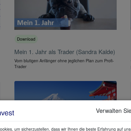
Download
Mein 1. Jahr als Trader (Sandra Kalde)
Vom blutigen Anfänger ohne jeglichen Plan zum Profi-
Trader
Verwalten Sie
okies, um sicherzustellen, dass wir Ihnen die beste Erfahrung auf un