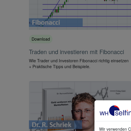
Download
Traden und investieren mit Fibonacci
Wie Trader und Investoren Fibonacci richtig einsetzen
+ Praktische Tipps und Beispiele.
Wir verwenden Co