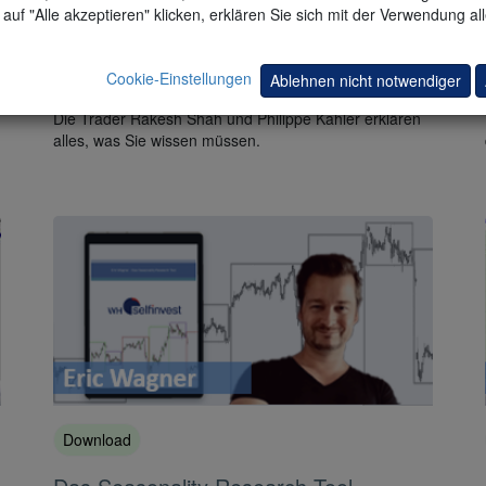
auf "Alle akzeptieren" klicken, erklären Sie sich mit der Verwendung al
Download
Cookie-Einstellungen
Ablehnen nicht notwendiger
Ichimoku entdecken
Die Trader Rakesh Shah und Philippe Kahler erklären
alles, was Sie wissen müssen.
Download