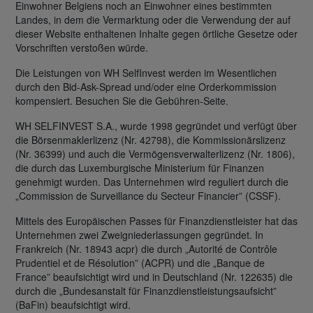
Einwohner Belgiens noch an Einwohner eines bestimmten
Landes, in dem die Vermarktung oder die Verwendung der auf
dieser Website enthaltenen Inhalte gegen örtliche Gesetze oder
Vorschriften verstoßen würde.
Die Leistungen von WH SelfInvest werden im Wesentlichen
durch den Bid-Ask-Spread und/oder eine Orderkommission
kompensiert. Besuchen Sie die Gebühren-Seite.
WH SELFINVEST S.A., wurde 1998 gegründet und verfügt über
die Börsenmaklerlizenz (Nr. 42798), die Kommissionärslizenz
(Nr. 36399) und auch die Vermögensverwalterlizenz (Nr. 1806),
die durch das Luxemburgische Ministerium für Finanzen
genehmigt wurden. Das Unternehmen wird reguliert durch die
„Commission de Surveillance du Secteur Financier” (CSSF).
Mittels des Europäischen Passes für Finanzdienstleister hat das
Unternehmen zwei Zweigniederlassungen gegründet. In
Frankreich (Nr. 18943 acpr) die durch „Autorité de Contrôle
Prudentiel et de Résolution” (ACPR) und die „Banque de
France” beaufsichtigt wird und in Deutschland (Nr. 122635) die
durch die „Bundesanstalt für Finanzdienstleistungsaufsicht”
(BaFin) beaufsichtigt wird.