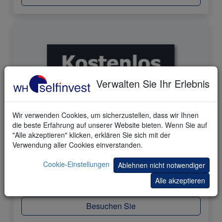
Verwalten Sie Ihr Erlebnis
Wir verwenden Cookies, um sicherzustellen, dass wir Ihnen
die beste Erfahrung auf unserer Website bieten. Wenn Sie auf
"Alle akzeptieren" klicken, erklären Sie sich mit der
77 Trading-Store Produkte
Verwendung aller Cookies einverstanden.
Cookie-Einstellungen
Kopieren Sie berühmte Trader. Wählen Sie ihre
Ablehnen nicht notwendiger
kostenlosen und kostenpflichtigen Tools und Strategien
Alle akzeptieren
in unserem einzigartigen Store.
Besuchen Sie