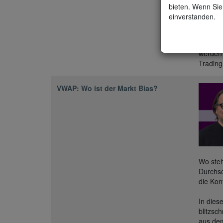
bieten. Wenn Sie 
einverstanden.
Heiko B
Sessio
Aktienm
werden 
Trading
VWAP: Wo ist der Markt Bias?
Wo steh
Durchsc
die Kon
In dies
blitzsc
aus dem