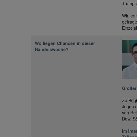
Trumps 
Wir kom
gefragt
Einzela
Wo liegen Chancen in dieser
Handelswoche?
Großer
Zu Beg
Jegen e
von Rel
Dow, S&
Im int
Teilneh