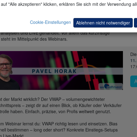
13.
auf "Alle akzeptieren" klicken, erklären Sie sich mit der Verwendung al
10:
ehrendt und Andreas Bernstein erörtern in zwei
Livetrading-
ns
pro Kalenderwoche, welche kurzfristigen Chancen sich am
Cookie-Einstellungen
Ablehnen nicht notwendiger
arkt bieten. DAX, Dow, Nasdaq und weitere Wunschmärkte
analysiert und LIVE gehandelt. Vor allem das kurzfristige
 steht im Mittelpunkt des Webinars.
Die
11.
17:
t der Markt wirklich? Der VWAP – volumengewichteter
hnittspreis – zeigt dir auf einen Blick, ob Käufer oder Verkäufer
trolle haben. Einfach, präzise, von Profis weltweit genutzt.
em Webinar lernst du: VWAP richtig lesen und einsetzen. Bias
hnell bestimmen – long oder short? Konkrete Einstiegs-Setups
 Live-Markt.