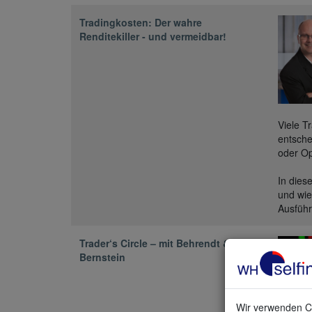
Tradingkosten: Der wahre
Renditekiller - und vermeidbar!
Viele T
entsche
oder Op
In dies
und wie
Ausführ
Trader‘s Circle – mit Behrendt &
Bernstein
Wir verwenden Co