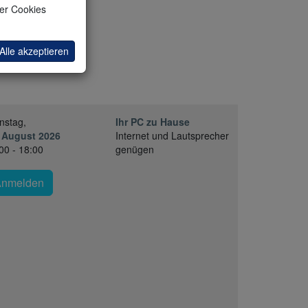
 August 2026
ler Cookies
00 - 10:45
Alle akzeptieren
nstag,
Ihr PC zu Hause
 August 2026
Internet und Lautsprecher
00 - 18:00
genügen
Anmelden