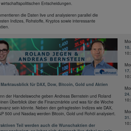
wirtschaftspolitischen Entscheidungen.
mentieren die Daten live und analysieren parallel die
esten Indizes, Rohstoffe, Kryptos sowie interessante
ktien.
Mo
10.
10:
Mo
17.
10:
 Marktausblick für DAX, Dow, Bitcoin, Gold und Aktien
Mo
24.
inn der Handelswoche geben Andreas Bernstein und Roland
10:
inen Überblick über die Finanzmärkte und was für die Woche
evanz sein könnte. Neben den gefragtesten Indizes wie DAX,
Mo
P 500 und Nasdaq werden Bitcoin, Gold und Rohöl analysiert.
31.
10:
eraktiven Teil werden auch die Wunschaktien der
mer analysiert, es lohnt sich demnach live dabei zu sein.