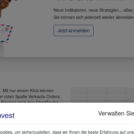
Neue Indikatoren, neue Strategien... alle
Sie können sich jederzeit wieder abmelden
Jetzt anmelden
 Mit nur einem Klick können
er roten Spalte Verkaufs-Orders.
 Beispiel zeigt den ChartTrader
Verwalten Sie
okies, um sicherzustellen, dass wir Ihnen die beste Erfahrung auf un