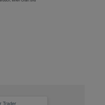
derbuch, einen Chart und
 Trader