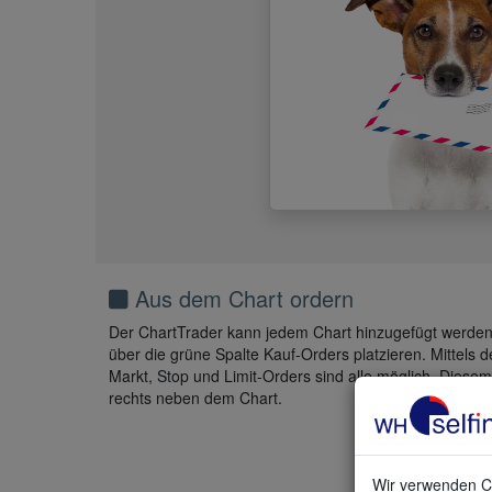
Aus dem Chart ordern
Der ChartTrader kann jedem Chart hinzugefügt werden.
über die grüne Spalte Kauf-Orders platzieren. Mittels d
Markt, Stop und Limit-Orders sind alle möglich. Diesem
rechts neben dem Chart.
Wir verwenden Co