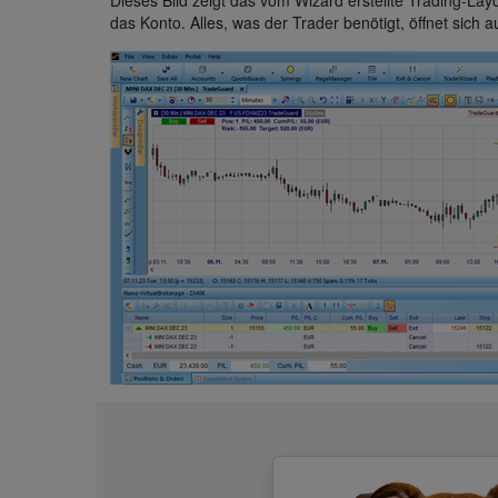
Dieses Bild zeigt das vom Wizard erstellte Trading-Lay
das Konto. Alles, was der Trader benötigt, öffnet sich 