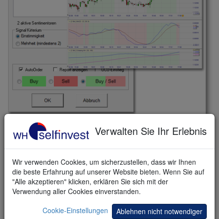
Verwalten Sie Ihr Erlebnis
Strategien und Signale
Warum das Rad neu erfinden? Im NanoTrader Full sind bereits
Wir verwenden Cookies, um sicherzustellen, dass wir Ihnen
mehr als 80 KOSTENLOSE Trading-Strategien
und Trading-
die beste Erfahrung auf unserer Website bieten. Wenn Sie auf
Signale integriert. Öffnen Sie einfach den Chart des von Ihnen
"Alle akzeptieren" klicken, erklären Sie sich mit der
gewünschten Instruments, suchen Sie sich eine Strategie aus und
Verwendung aller Cookies einverstanden.
aktivieren Sie den TradeGuard.
Cookie-Einstellungen
Ablehnen nicht notwendiger