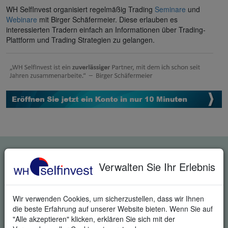
WH SelfInvest organisiert regelmäßig Trading
Seminare
und
Webinare
mit Birger Schäfermeier. Diese erlauben es
interessierten Tradern einfach an Informationen über Trading-
Plattform und Trading Strategien zu gelangen.
KOSTENLOSE REAL-TIME
Verwalten Sie Ihr Erlebnis
TRADING DEMO
Wir verwenden Cookies, um sicherzustellen, dass wir Ihnen
die beste Erfahrung auf unserer Website bieten. Wenn Sie auf
"Alle akzeptieren" klicken, erklären Sie sich mit der