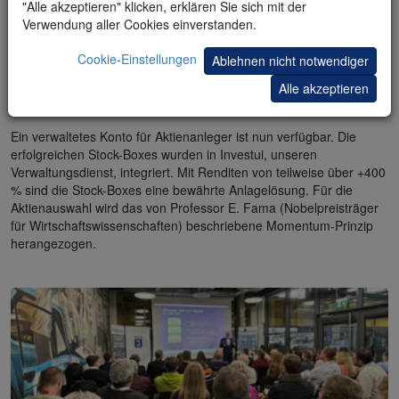
"Alle akzeptieren" klicken, erklären Sie sich mit der
Verwendung aller Cookies einverstanden.
Cookie-Einstellungen
Ablehnen nicht notwendiger
Ergebnisse
Konto eröffnen
Alle akzeptieren
Verwaltetes Konto – 04/2026
Ein verwaltetes Konto für Aktienanleger ist nun verfügbar. Die
erfolgreichen Stock-Boxes wurden in Investui, unseren
Verwaltungsdienst, integriert. Mit Renditen von teilweise über +400
% sind die Stock-Boxes eine bewährte Anlagelösung. Für die
Aktienauswahl wird das von Professor E. Fama (Nobelpreisträger
für Wirtschaftswissenschaften) beschriebene Momentum-Prinzip
herangezogen.