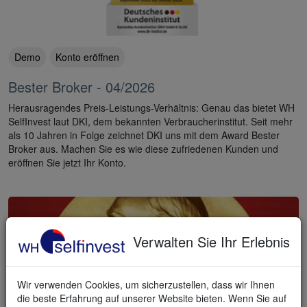
Demo
Konto eröffnen
Bester Broker - 04/2026
Herausragendes Preis-Leistungs-Verhältnis: Genau das bietet WH
SelfInvest laut DKI, dem bekannten Verbraucherinstitut. Seit mehr
als 10 Jahren in Folge zeichnet DKI uns mit dem Award Bester
Broker aus. Machen Sie es wie diese zufriedenen Kunden und
eröffnen Sie jetzt Ihr Konto.
Verwalten Sie Ihr Erlebnis
Wir verwenden Cookies, um sicherzustellen, dass wir Ihnen
die beste Erfahrung auf unserer Website bieten. Wenn Sie auf