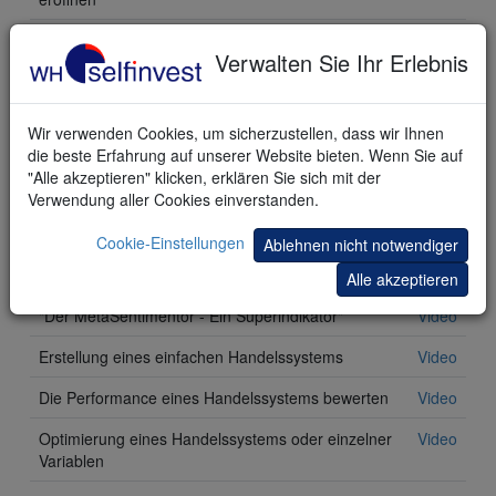
Eine Position mit einer Horizontalen Linie eröffnen
Video
Verwalten Sie Ihr Erlebnis
Eine Position mit einer Trendlinie eröffnen
Video
Eine Position mit Multiplen TaktikOrder im OCO
Video
Wir verwenden Cookies, um sicherzustellen, dass wir Ihnen
Modus eröffnen
die beste Erfahrung auf unserer Website bieten. Wenn Sie auf
"Alle akzeptieren" klicken, erklären Sie sich mit der
Erstellen, Backtesten & Optimierung von
Verwendung aller Cookies einverstanden.
Handelssystemen
Cookie-Einstellungen
Ablehnen nicht notwendiger
Die Instrumente des Backtesting
Alle akzeptieren
"Der MetaSentimentor - Ein Superindikator"
Video
Erstellung eines einfachen Handelssystems
Video
Die Performance eines Handelssystems bewerten
Video
Optimierung eines Handelssystems oder einzelner
Video
Variablen