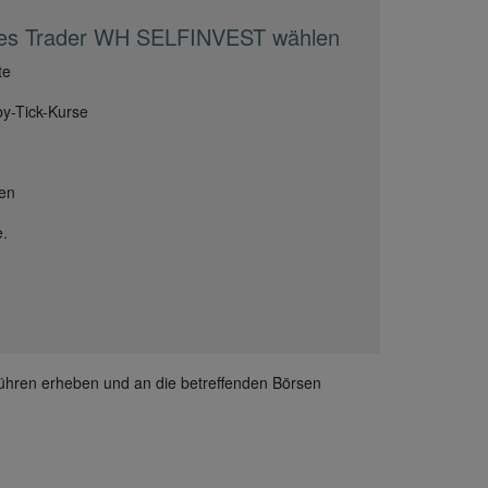
res Trader WH SELFINVEST wählen
te
by-Tick-Kurse
ien
e.
hren erheben und an die betreffenden Börsen