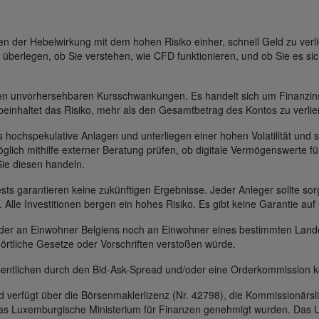
der Hebelwirkung mit dem hohen Risiko einher, schnell Geld zu verli
 überlegen, ob Sie verstehen, wie CFD funktionieren, und ob Sie es sic
gen unvorhersehbaren Kursschwankungen. Es handelt sich um Finanzin
beinhaltet das Risiko, mehr als den Gesamtbetrag des Kontos zu verlie
s hochspekulative Anlagen und unterliegen einer hohen Volatilität und s
glich mithilfe externer Beratung prüfen, ob digitale Vermögenswerte für
Sie diesen handeln.
s garantieren keine zukünftigen Ergebnisse. Jeder Anleger sollte sorg
t. Alle Investitionen bergen ein hohes Risiko. Es gibt keine Garantie au
 weder an Einwohner Belgiens noch an Einwohner eines bestimmten Lan
 örtliche Gesetze oder Vorschriften verstoßen würde.
entlichen durch den Bid-Ask-Spread und/oder eine Orderkommission k
erfügt über die Börsenmaklerlizenz (Nr. 42798), die Kommissionärsli
das Luxemburgische Ministerium für Finanzen genehmigt wurden. Das U