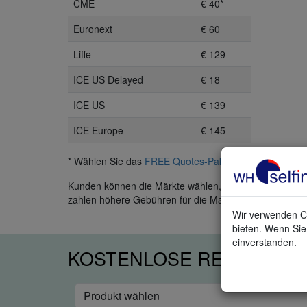
CME
€ 40*
Euronext
€ 60
Liffe
€ 129
ICE US Delayed
€ 18
ICE US
€ 139
ICE Europe
€ 145
* Wählen Sie das
FREE Quotes-Paket
und erhalten Sie
Kunden können die Märkte wählen, die sie handeln möch
zahlen höhere Gebühren für die Marktdaten. Die Gebühr
Wir verwenden Co
bieten. Wenn Sie 
einverstanden.
KOSTENLOSE REAL-TIME