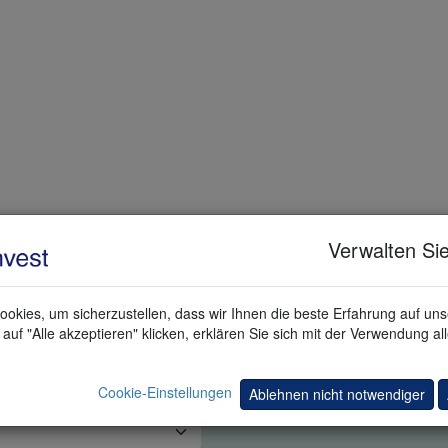
 kostenlose Realtime-Marktdaten der CME.
Verwalten Sie
ten. Kein Markt ist verpflichtend. Die oben genannten Gebühren gelte
en für Marktdaten für Professional Trader erhalten Sie auf Anfrage.
okies, um sicherzustellen, dass wir Ihnen die beste Erfahrung auf un
auf "Alle akzeptieren" klicken, erklären Sie sich mit der Verwendung al
 TRADING DEMO
Cookie-Einstellungen
Ablehnen nicht notwendiger