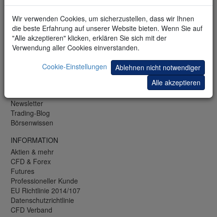
DE: +49 (0)69 271 39 78-0
LU: +352 42 80 42 83
Wir verwenden Cookies, um sicherzustellen, dass wir Ihnen
CH: +41 44 350 42 42
die beste Erfahrung auf unserer Website bieten. Wenn Sie auf
Fax: +49 (0)69 271 39 78-99
"Alle akzeptieren" klicken, erklären Sie sich mit der
Verwendung aller Cookies einverstanden.
KOSTENLOS
Webinare und Seminare
Cookie-Einstellungen
Ablehnen nicht notwendiger
Trading-Bibliothek
Alle akzeptieren
Trading-Demo
Mobile-Demo
Newsletter
Trading-Blog
Börsenwissen
INFORMATION
Aktien & mehr
CFD & Forex
Futures
Professioneller Kunde
EU Richtlinie 2014/107
Datenschutzrichtlinie
CFD Verband