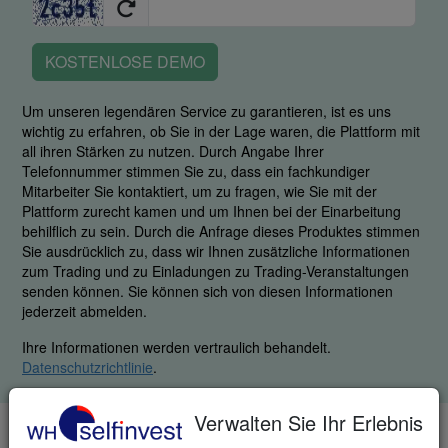
KOSTENLOSE DEMO
Um unseren legendären Service zu garantieren, ist es uns
wichtig zu erfahren, ob Sie in der Lage waren, die Plattform mit
all ihren Stärken zu nutzen. Durch Angabe Ihrer
Telefonnummer stimmen Sie zu, dass ein fachkundiger
Mitarbeiter Sie kontaktiert, um zu fragen, wie Sie mit der
Plattform zurecht kamen und um Ihnen bei der Einarbeitung
behilflich zu sein. Durch die Anfrage dieses Produktes stimmen
Sie ausdrücklich zu, dass wir Ihnen zusätzliche Informationen
zum Trading und zu Einladungen zu Trading-Veranstaltungen
senden können. Sie können sich von diesen Informationen
jederzeit abmelden.
Ihre Informationen werden vertraulich behandelt.
Datenschutzrichtlinie
.
Verwalten Sie Ihr Erlebnis
TELEFON & FAX