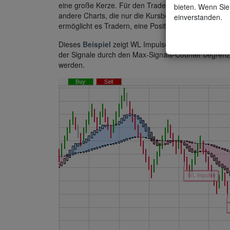
eine große Kerze. Für den Trader ist es schwer, eine
bieten. Wenn Sie 
andere Charts, die nur die Kursbewegungen und nich
einverstanden.
ermöglicht es Tradern, eine Position während eines
Dieses
Beispiel
zeigt WL Impulse Leerverkaufssignal
der Signale durch den Max-Signals-Counter begrenz
werden.