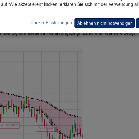
n guten Einstieg zu finden. Es scheint immer zu spät zu sein. WL Bars 
auf "Alle akzeptieren" klicken, erklären Sie sich mit der Verwendung al
t die Zeit anzeigen) und WL Triads zeigen das Zögern der Kursimpuls
 Impulses oder einer Schwungphase zu eröffnen.
Cookie-Einstellungen
Ablehnen nicht notwendiger
e. Trader sollten zu Beginn des Impulses einsteigen. Daher ist die Anz
t. Die Signale werden im Chart angezeigt. Es können Alarme erzeugt