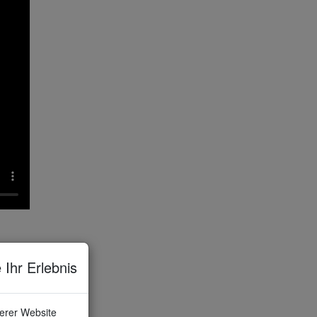
 Ihr Erlebnis
n einer
t nur
serer Website