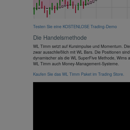
Testen Sie eine KOSTENLOSE Trading-Demo
Die Handelsmethode
WL Timm setzt auf Kursimpulse und Momentum. Die I
zwar ausschließlich mit WL Bars. Die Positionen sin
dynamischer als die WL SuperFive Methode, Wims an
WL Timm auch Money-Management-Systeme.
Kaufen Sie das WL Timm Paket im Trading Store.