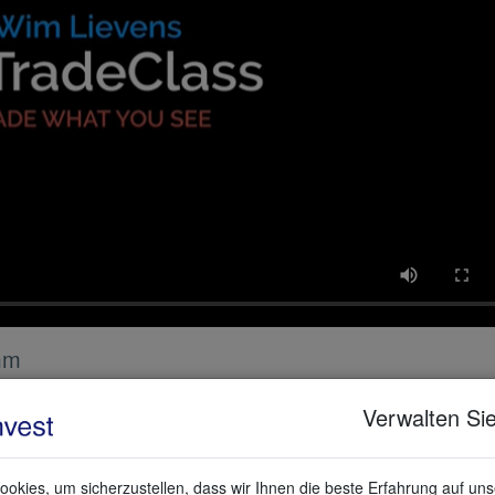
mm
Verwalten Sie
ese Strategie wartet auf ein Zögern (angezeigt durch die WL Triads) i
t das zweite oder dritte Zögern.
rhersehbar. Charts mit klassischen Kerzen zeigen zu diesem Zeitpunk
okies, um sicherzustellen, dass wir Ihnen die beste Erfahrung auf un