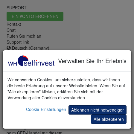
SUPPORT
EIN KONTO ERÖFFNEN
Kontakt
Chat
Rufen Sie mich an
Support link
Deutsch (Germany)
Verwalten Sie Ihr Erlebnis
Wir verwenden Cookies, um sicherzustellen, dass wir Ihnen
die beste Erfahrung auf unserer Website bieten. Wenn Sie auf
"Alle akzeptieren" klicken, erklären Sie sich mit der
CFDs sind komplexe Instrumente
Verwendung aller Cookies einverstanden.
und gehen wegen der
Hebelwirkung mit dem hohen
Cookie-Einstellungen
Ablehnen nicht notwendiger
Risiko einher, schnell Geld zu
Alle akzeptieren
verlieren. 76% der
Kleinanlegerkonten verlieren Geld
beim CFD-Handel mit diesem