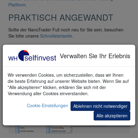
Plattform.
PRAKTISCH ANGEWANDT
Sollte der NanoTrader Full noch neu für Sie sein, besuchen
Sie bitte unsere
Schnellstartseite
.
Einrichten
Verwalten Sie Ihr Erlebnis
Öffnen Sie im Seitenmanager den WHS Store Ordner und
wählen Sie die Simplified Trading Strategie von Carsten
Umland:
Wir verwenden Cookies, um sicherzustellen, dass wir Ihnen
die beste Erfahrung auf unserer Website bieten. Wenn Sie auf
"Alle akzeptieren" klicken, erklären Sie sich mit der
Verwendung aller Cookies einverstanden.
Cookie-Einstellungen
Ablehnen nicht notwendiger
Alle akzeptieren