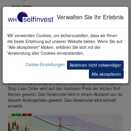
Verwalten Sie Ihr Erlebnis
Wir verwenden Cookies, um sicherzustellen, dass wir Ihnen
die beste Erfahrung auf unserer Website bieten. Wenn Sie auf
"Alle akzeptieren" klicken, erklären Sie sich mit der
Verwendung aller Cookies einverstanden.
Cookie-Einstellungen
Ablehnen nicht notwendiger
kostenlose demo
Alle akzeptieren
Dieses
Beispiel
zeigt ein Leerverkaufssignal. Die anfängliche
Stop-Loss Order wird auf den höchsten Preis der letzten fünf
Kerzen gesetzt. Das Gewinnziel wird in einem Abstand von 3x
diesem Anfangsrisiko gesetzt. Das Gewinnziel wird schnell
erreicht.