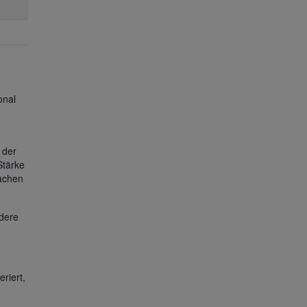
onal
 der
Stärke
wachen
ndere
riert,