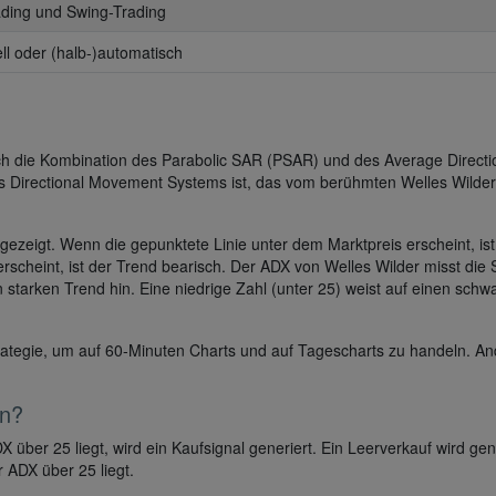
ading und Swing-Trading
ll oder (halb-)automatisch
ch die Kombination des Parabolic SAR (PSAR) und des Average Directi
s Directional Movement Systems ist, das vom berühmten Welles Wilder
gezeigt. Wenn die gepunktete Linie unter dem Marktpreis erscheint, ist
rscheint, ist der Trend bearisch. Der ADX von Welles Wilder misst die 
n starken Trend hin. Eine niedrige Zahl (unter 25) weist auf einen sch
ategie, um auf 60-Minuten Charts und auf Tagescharts zu handeln. A
en?
ber 25 liegt, wird ein Kaufsignal generiert. Ein Leerverkauf wird gene
 ADX über 25 liegt.