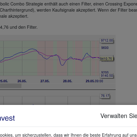
bolic Combo Strategie enthält auch einen Filter, einen Crossing Expone
 Charthintergrund), werden Kaufsignale akzeptiert. Wenn der Filter bea
ale akzeptiert.
,76 und den Filter.
Verwalten Sie
okies, um sicherzustellen, dass wir Ihnen die beste Erfahrung auf un
k). Der Marktpreis schließt über dem PSAR, der ADR liegt über 25 (nich