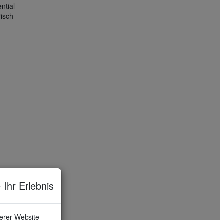
ntial
risch
 Ihr Erlebnis
serer Website
t