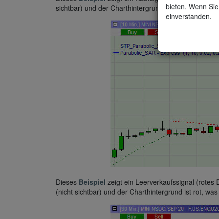
bieten. Wenn Sie 
sichtbar) und der Charthintergrund ist grün, was darauf
einverstanden.
Dieses
Beispiel
zeigt ein Leerverkaufssignal (rotes
(nicht sichtbar) und der Charthintergrund ist rot, was 