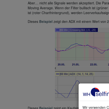
Aber… nicht alle Signale werden akzeptiert. Die Para
Moving Average. Wenn der Filter bullisch ist (grüner
ist (roter Charthintergrund), werden Leerverkaufssign
Dieses
Beispiel
zeigt den ADX mit einem Wert von 24
Wir verwenden Co
Dieses
Beispiel
zeigt ein Kaufsignal (grünes Dreiec