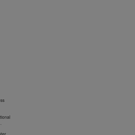
oss
tional
.
äter