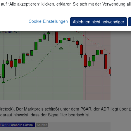
auf "Alle akzeptieren" klicken, erklären Sie sich mit der Verwendung al
 hinweist, dass der Signalfilter bullisch ist.
Cookie-Einstellungen
Ablehnen nicht notwendiger
 Dreieck). Der Marktpreis schließt unter dem PSAR, der ADR liegt über 
darauf hinweist, dass der Signalfilter bearisch ist.