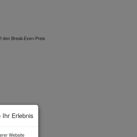
uf den Break-Even-Preis
 Ihr Erlebnis
serer Website