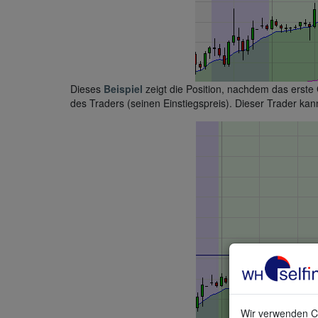
Dieses
Beispiel
zeigt die Position, nachdem das erste
des Traders (seinen Einstiegspreis). Dieser Trader kann
Wir verwenden Co