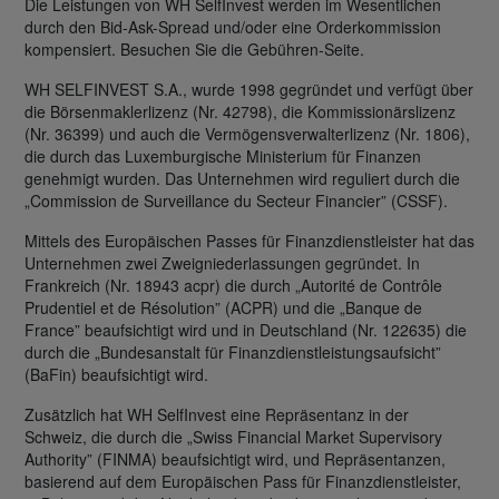
Die Leistungen von WH SelfInvest werden im Wesentlichen
durch den Bid-Ask-Spread und/oder eine Orderkommission
kompensiert. Besuchen Sie die Gebühren-Seite.
WH SELFINVEST S.A., wurde 1998 gegründet und verfügt über
die Börsenmaklerlizenz (Nr. 42798), die Kommissionärslizenz
(Nr. 36399) und auch die Vermögensverwalterlizenz (Nr. 1806),
die durch das Luxemburgische Ministerium für Finanzen
genehmigt wurden. Das Unternehmen wird reguliert durch die
„Commission de Surveillance du Secteur Financier” (CSSF).
Mittels des Europäischen Passes für Finanzdienstleister hat das
Unternehmen zwei Zweigniederlassungen gegründet. In
Frankreich (Nr. 18943 acpr) die durch „Autorité de Contrôle
Prudentiel et de Résolution” (ACPR) und die „Banque de
France” beaufsichtigt wird und in Deutschland (Nr. 122635) die
durch die „Bundesanstalt für Finanzdienstleistungsaufsicht”
(BaFin) beaufsichtigt wird.
Zusätzlich hat WH SelfInvest eine Repräsentanz in der
Schweiz, die durch die „Swiss Financial Market Supervisory
Authority” (FINMA) beaufsichtigt wird, und Repräsentanzen,
basierend auf dem Europäischen Pass für Finanzdienstleister,