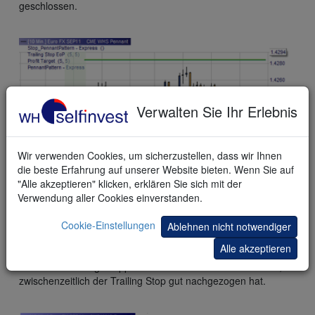
geschlossen.
Verwalten Sie Ihr Erlebnis
Wir verwenden Cookies, um sicherzustellen, dass wir Ihnen
die beste Erfahrung auf unserer Website bieten. Wenn Sie auf
"Alle akzeptieren" klicken, erklären Sie sich mit der
Verwendung aller Cookies einverstanden.
Dieses
Beispiel
zeigt ein bullishes Wimpelmuster. Ein Long
Cookie-Einstellungen
Ablehnen nicht notwendiger
Trade wird eingegangen. Der Markt steigt, erreicht allerdings
Alle akzeptieren
nicht das Gewinnziel (grüne Linie). Er fällt wieder und die
Position wird ausgestoppt. Der Verlust hält sich in Grenzen, da
zwischenzeitlich der Trailing Stop gut nachgezogen hat.