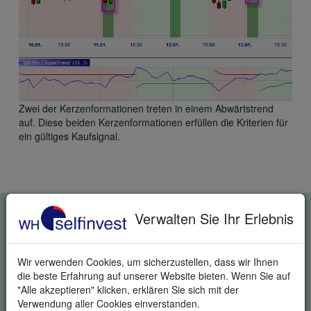
Zwei der Kerzenformationen treten in einem Abwärtstrend
auf. Diese beiden Kerzenformationen erfüllen die Kriterien für
ein gültiges Kaufsignal.
KOSTENLOSE REAL-TIME
Verwalten Sie Ihr Erlebnis
TRADING DEMO
Wir verwenden Cookies, um sicherzustellen, dass wir Ihnen
die beste Erfahrung auf unserer Website bieten. Wenn Sie auf
"Alle akzeptieren" klicken, erklären Sie sich mit der
Verwendung aller Cookies einverstanden.