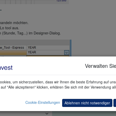
T
 handeln möchten.
Lo tool aus.
 (Stunde, Tag...) im Designer-Dialog.
Verwalten Sie
okies, um sicherzustellen, dass wir Ihnen die beste Erfahrung auf un
auf "Alle akzeptieren" klicken, erklären Sie sich mit der Verwendung al
 TRADING DEMO
Cookie-Einstellungen
Ablehnen nicht notwendiger