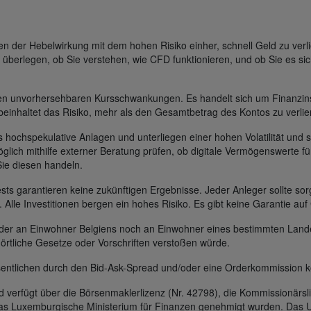
der Hebelwirkung mit dem hohen Risiko einher, schnell Geld zu verli
 überlegen, ob Sie verstehen, wie CFD funktionieren, und ob Sie es sic
gen unvorhersehbaren Kursschwankungen. Es handelt sich um Finanzin
beinhaltet das Risiko, mehr als den Gesamtbetrag des Kontos zu verlie
s hochspekulative Anlagen und unterliegen einer hohen Volatilität und s
glich mithilfe externer Beratung prüfen, ob digitale Vermögenswerte für
Sie diesen handeln.
s garantieren keine zukünftigen Ergebnisse. Jeder Anleger sollte sorg
t. Alle Investitionen bergen ein hohes Risiko. Es gibt keine Garantie au
 weder an Einwohner Belgiens noch an Einwohner eines bestimmten Lan
 örtliche Gesetze oder Vorschriften verstoßen würde.
entlichen durch den Bid-Ask-Spread und/oder eine Orderkommission k
erfügt über die Börsenmaklerlizenz (Nr. 42798), die Kommissionärsli
das Luxemburgische Ministerium für Finanzen genehmigt wurden. Das U