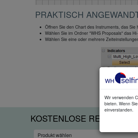
PRAKTISCH ANGEWAND
Öffnen Sie den Chart des Instruments, das Sie
Wählen Sie im Ordner "WHS Proposals" das Hi-
Wählen Sie eine oder mehrere Zeiteinstellungen
Wir verwenden Co
bieten. Wenn Sie 
einverstanden.
KOSTENLOSE REAL-TIME