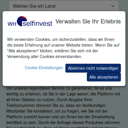
Verwalten Sie Ihr Erlebnis
Wir verwenden Cookies, um sicherzustellen, dass wir Ihnen
die beste Erfahrung auf unserer Website bieten. Wenn Sie auf
"Alle akzeptieren" klicken, erklären Sie sich mit der
Verwendung aller Cookies einverstanden.
Cookie-Einstellungen
Ablehnen nicht notwendiger
KOSTENLOSE DEMO
Alle akzeptieren
Um unseren legendären Service zu garantieren, ist es uns
wichtig zu erfahren, ob Sie in der Lage waren, die Plattform mit
all ihren Stärken zu nutzen. Durch Angabe Ihrer
Telefonnummer stimmen Sie zu, dass ein fachkundiger
Mitarbeiter Sie kontaktiert, um zu fragen, wie Sie mit der
Plattform zurecht kamen und um Ihnen bei der Einarbeitung
behilflich zu sein. Durch die Anfrage dieses Produktes stimmen