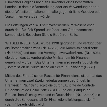
Einwohner Belgiens noch an Einwohner eines bestimmten
Landes, in dem die Vermarktung oder die Verwendung der auf
dieser Website enthaltenen Inhalte gegen örtliche Gesetze oder
Vorschriften verstoßen würde.
Die Leistungen von WH SelfInvest werden im Wesentlichen
durch den Bid-Ask-Spread und/oder eine Orderkommission
kompensiert. Besuchen Sie die Gebühren-Seite.
WH SELFINVEST S.A., wurde 1998 gegründet und verfügt über
die Börsenmaklerlizenz (Nr. 42798), die Kommissionärslizenz
(Nr. 36399) und auch die Vermögensverwalterlizenz (Nr. 1806),
die durch das Luxemburgische Ministerium für Finanzen
genehmigt wurden. Das Unternehmen wird reguliert durch die
„Commission de Surveillance du Secteur Financier” (CSSF).
Mittels des Europäischen Passes für Finanzdienstleister hat das
Unternehmen zwei Zweigniederlassungen gegründet. In
Frankreich (Nr. 18943 acpr) die durch „Autorité de Contrôle
Prudentiel et de Résolution” (ACPR) und die „Banque de
France” beaufsichtigt wird und in Deutschland (Nr. 122635) die
durch die „Bundesanstalt für Finanzdienstleistungsaufsicht”
(BaFin) beaufsichtigt wird.