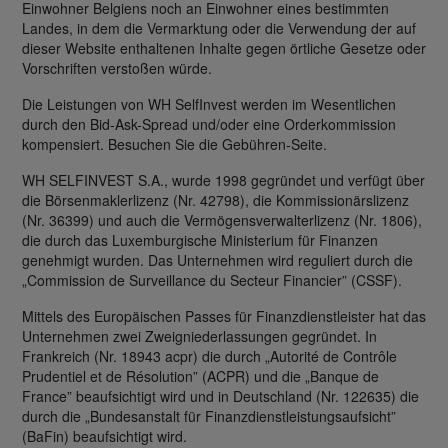
Einwohner Belgiens noch an Einwohner eines bestimmten
Landes, in dem die Vermarktung oder die Verwendung der auf
dieser Website enthaltenen Inhalte gegen örtliche Gesetze oder
Vorschriften verstoßen würde.
Die Leistungen von WH SelfInvest werden im Wesentlichen
durch den Bid-Ask-Spread und/oder eine Orderkommission
kompensiert. Besuchen Sie die Gebühren-Seite.
WH SELFINVEST S.A., wurde 1998 gegründet und verfügt über
die Börsenmaklerlizenz (Nr. 42798), die Kommissionärslizenz
(Nr. 36399) und auch die Vermögensverwalterlizenz (Nr. 1806),
die durch das Luxemburgische Ministerium für Finanzen
genehmigt wurden. Das Unternehmen wird reguliert durch die
„Commission de Surveillance du Secteur Financier” (CSSF).
Mittels des Europäischen Passes für Finanzdienstleister hat das
Unternehmen zwei Zweigniederlassungen gegründet. In
Frankreich (Nr. 18943 acpr) die durch „Autorité de Contrôle
Prudentiel et de Résolution” (ACPR) und die „Banque de
France” beaufsichtigt wird und in Deutschland (Nr. 122635) die
durch die „Bundesanstalt für Finanzdienstleistungsaufsicht”
(BaFin) beaufsichtigt wird.