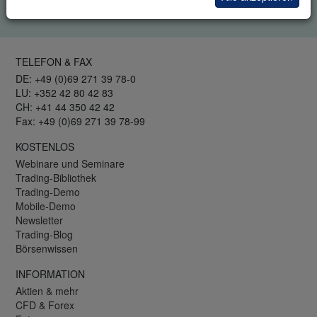
Datenschutzrichtlinie
.
TELEFON & FAX
DE: +49 (0)69 271 39 78-0
LU: +352 42 80 42 83
CH: +41 44 350 42 42
Fax: +49 (0)69 271 39 78-99
KOSTENLOS
Webinare und Seminare
Trading-Bibliothek
Trading-Demo
Mobile-Demo
Newsletter
Trading-Blog
Börsenwissen
INFORMATION
Aktien & mehr
CFD & Forex