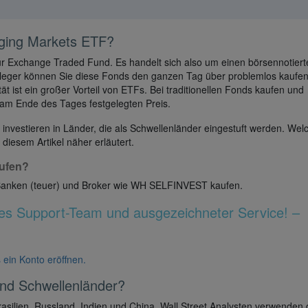
rging Markets ETF?
ür Exchange Traded Fund. Es handelt sich also um einen börsennotiert
nleger können Sie diese Fonds den ganzen Tag über problemlos kaufe
tät ist ein großer Vorteil von ETFs. Bei traditionellen Fonds kaufen und
 am Ende des Tages festgelegten Preis.
nvestieren in Länder, die als Schwellenländer eingestuft werden. Wel
 diesem Artikel näher erläutert.
ufen?
Banken (teuer) und Broker wie WH SELFINVEST kaufen.
es Support-Team und ausgezeichneter Service! –
 ein Konto eröffnen.
nd Schwellenländer?
rasilien, Russland, Indien und China. Wall Street Analysten verwenden