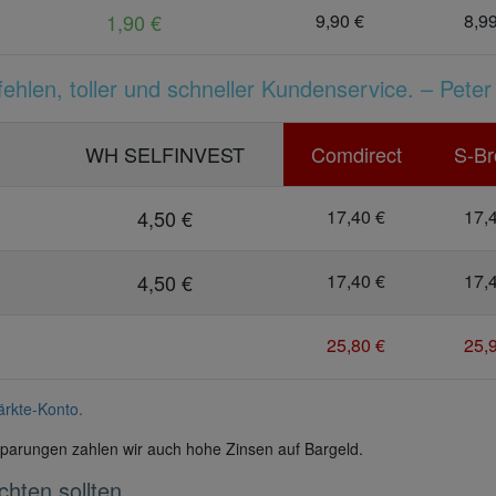
1,90 €
9,90 €
8,99
hlen, toller und schneller Kundenservice. – Peter
WH SELFINVEST
Comdirect
S-Br
4,50 €
17,40 €
17,
4,50 €
17,40 €
17,
25,80 €
25,
ärkte-Konto.
parungen zahlen wir auch hohe Zinsen auf Bargeld.
hten sollten