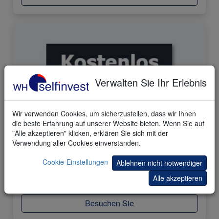
Verwalten Sie Ihr Erlebnis
Wir verwenden Cookies, um sicherzustellen, dass wir Ihnen
die beste Erfahrung auf unserer Website bieten. Wenn Sie auf
"Alle akzeptieren" klicken, erklären Sie sich mit der
77 Trading-Store Produkte
Verwendung aller Cookies einverstanden.
Cookie-Einstellungen
Kopieren Sie berühmte Trader. Wählen Sie ihre
Ablehnen nicht notwendiger
kostenlosen und kostenpflichtigen Tools und Strategien
Alle akzeptieren
in unserem einzigartigen Store.
Besuchen Sie